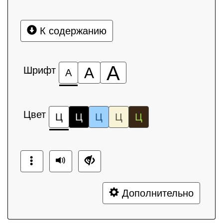
К содержанию
А
Шрифт
А
А
Цвет
Ц
Ц
Ц
Ц
Ц
Дополнительно